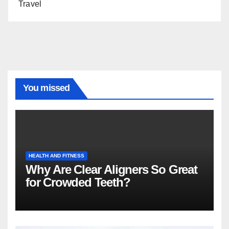
Travel
You missed
HEALTH AND FITNESS
Why Are Clear Aligners So Great
for Crowded Teeth?