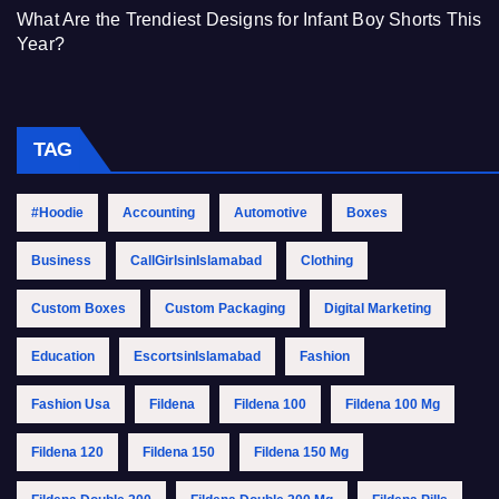
What Are the Trendiest Designs for Infant Boy Shorts This
Year?
TAG
#Hoodie
Accounting
Automotive
Boxes
Business
CallGirlsinIslamabad
Clothing
Custom Boxes
Custom Packaging
Digital Marketing
Education
EscortsinIslamabad
Fashion
Fashion Usa
Fildena
Fildena 100
Fildena 100 Mg
Fildena 120
Fildena 150
Fildena 150 Mg