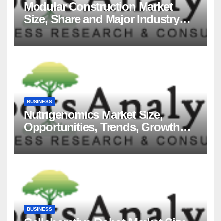
Modular Construction Market
Size, Share and Major Industry
Players and Forecast to 2035
BUSINESS
Nutrigenomics Market Size,
Opportunities, Trends, Growth
Factors, Revenue Analysis, For
2035
BUSINESS