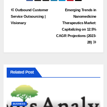
Post
Outbound Customer
Emerging Trends in
Service Outsourcing |
Nanomedicine
navigation
Visionary
Therapeutics Market:
Capitalizing on 12.5%
CAGR Projections (2023-
28)
Related Post
BUSINESS