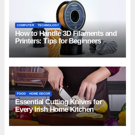
COMPUTER
TECHNOLOGY
How to Handle 3D Filaments and
Printers: Tips for Beginners
FOOD
HOME DECOR
Essential Cutting Knives for
Every Irish Home Kitchen